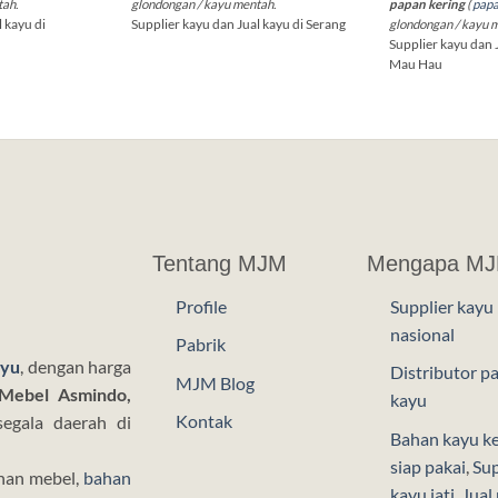
tah
.
glondongan / kayu mentah
.
papan kering
(
papa
 kayu di
Supplier kayu dan Jual kayu di Serang
glondongan / kayu 
Supplier kayu dan 
Mau Hau
Tentang MJM
Mengapa M
Profile
Supplier kayu
nasional
Pabrik
ayu
, dengan harga
Distributor p
MJM Blog
 Mebel Asmindo,
kayu
Kontak
egala daerah di
Bahan kayu ke
siap pakai
,
Sup
han mebel,
bahan
kayu jati
,
Jual