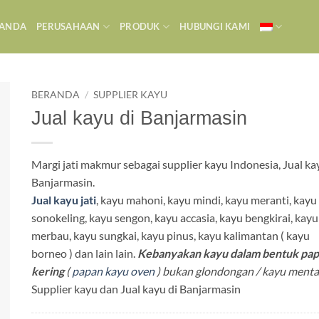
RANDA
PERUSAHAAN
PRODUK
HUBUNGI KAMI
BERANDA
/
SUPPLIER KAYU
Jual kayu di Banjarmasin
Margi jati makmur sebagai supplier kayu Indonesia, Jual ka
Banjarmasin.
Jual kayu jati
, kayu mahoni, kayu mindi, kayu meranti, kayu
sonokeling, kayu sengon, kayu accasia, kayu bengkirai, kayu
merbau, kayu sungkai, kayu pinus, kayu kalimantan ( kayu
borneo ) dan lain lain.
Kebanyakan kayu dalam bentuk pa
kering
(
papan kayu oven
) bukan glondongan / kayu ment
Supplier kayu dan Jual kayu di Banjarmasin