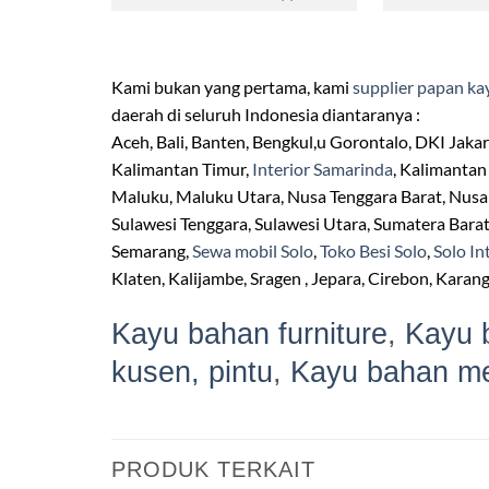
Kami bukan yang pertama, kami
supplier papan ka
daerah di seluruh Indonesia diantaranya :
Aceh, Bali, Banten, Bengkul,u Gorontalo, DKI Jaka
Kalimantan Timur,
Interior Samarinda
, Kalimantan
Maluku, Maluku Utara, Nusa Tenggara Barat, Nusa
Sulawesi Tenggara, Sulawesi Utara, Sumatera Barat
Semarang,
Sewa mobil Solo
,
Toko Besi Solo
,
Solo In
Klaten, Kalijambe, Sragen , Jepara, Cirebon, Karang
Kayu bahan furniture
,
Kayu b
kusen, pintu
,
Kayu bahan m
PRODUK TERKAIT