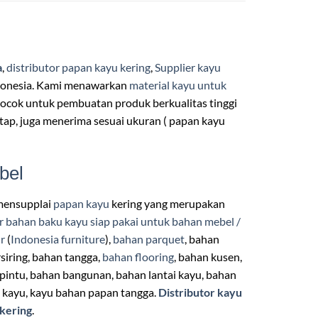
a
,
distributor papan kayu kering
,
Supplier kayu
Indonesia. Kami menawarkan
material kayu untuk
ocok untuk pembuatan produk berkualitas tinggi
tap, juga menerima sesuai ukuran ( papan kayu
bel
mensupplai
papan kayu
kering yang merupakan
 bahan baku kayu siap pakai untuk bahan mebel /
ur
(
Indonesia furniture
),
bahan parquet
, bahan
siring, bahan tangga,
bahan flooring
, bahan kusen,
pintu, bahan bangunan, bahan lantai kayu, bahan
 kayu, kayu bahan papan tangga.
Distributor kayu
kering
.