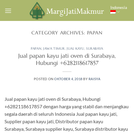
Skip
Indonesia
to
content
CATEGORY ARCHIVES:
PAPAN
PAPAN
,
JAWA TIMUR
,
JUAL KAYU
,
SURABAYA
Jual papan kayu jati oven di Surabaya,
Hubungi +6282118617857
POSTED ON
OKTOBER 4, 2018
BY
RAISYA
Jual papan kayu jati oven di Surabaya, Hubungi
+6282118617857 dengan harga yang stabil dan menjangkau
segala daerah di seluruh Indonesia Jual papan kayu jati,
Supplier papan kayu jati, Distributor papan kayu
Surabaya, Surabaya supplier kayu, Surabaya distributor kayu