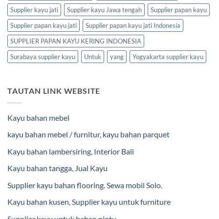
Supplier kayu jati
Supplier kayu Jawa tengah
Supplier papan kayu
Supplier papan kayu jati
Supplier papan kayu jati Indonesia
SUPPLIER PAPAN KAYU KERING INDONESIA
Surabaya supplier kayu
Untuk
yang
Yogyakarta supplier kayu
TAUTAN LINK WEBSITE
Kayu bahan mebel
kayu bahan mebel / furnitur
,
kayu bahan parquet
Kayu bahan lambersiring
,
Interior Bali
Kayu bahan tangga
,
Jual Kayu
Supplier kayu bahan flooring
.
Sewa mobil Solo
.
Kayu bahan kusen
,
Supplier kayu untuk furniture
Supplier kayu untuk bahan pintu