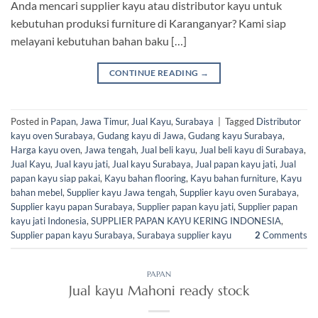
Anda mencari supplier kayu atau distributor kayu untuk
kebutuhan produksi furniture di Karanganyar? Kami siap
melayani kebutuhan bahan baku […]
CONTINUE READING
→
Posted in
Papan
,
Jawa Timur
,
Jual Kayu
,
Surabaya
|
Tagged
Distributor
kayu oven Surabaya
,
Gudang kayu di Jawa
,
Gudang kayu Surabaya
,
Harga kayu oven
,
Jawa tengah
,
Jual beli kayu
,
Jual beli kayu di Surabaya
,
Jual Kayu
,
Jual kayu jati
,
Jual kayu Surabaya
,
Jual papan kayu jati
,
Jual
papan kayu siap pakai
,
Kayu bahan flooring
,
Kayu bahan furniture
,
Kayu
bahan mebel
,
Supplier kayu Jawa tengah
,
Supplier kayu oven Surabaya
,
Supplier kayu papan Surabaya
,
Supplier papan kayu jati
,
Supplier papan
kayu jati Indonesia
,
SUPPLIER PAPAN KAYU KERING INDONESIA
,
Supplier papan kayu Surabaya
,
Surabaya supplier kayu
2
Comments
PAPAN
Jual kayu Mahoni ready stock