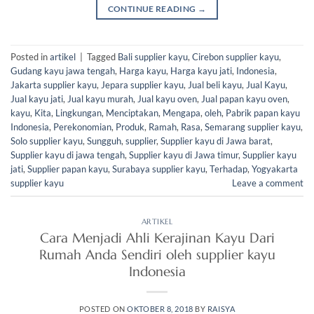
CONTINUE READING
→
Posted in
artikel
|
Tagged
Bali supplier kayu
,
Cirebon supplier kayu
,
Gudang kayu jawa tengah
,
Harga kayu
,
Harga kayu jati
,
Indonesia
,
Jakarta supplier kayu
,
Jepara supplier kayu
,
Jual beli kayu
,
Jual Kayu
,
Jual kayu jati
,
Jual kayu murah
,
Jual kayu oven
,
Jual papan kayu oven
,
kayu
,
Kita
,
Lingkungan
,
Menciptakan
,
Mengapa
,
oleh
,
Pabrik papan kayu
Indonesia
,
Perekonomian
,
Produk
,
Ramah
,
Rasa
,
Semarang supplier kayu
,
Solo supplier kayu
,
Sungguh
,
supplier
,
Supplier kayu di Jawa barat
,
Supplier kayu di jawa tengah
,
Supplier kayu di Jawa timur
,
Supplier kayu
jati
,
Supplier papan kayu
,
Surabaya supplier kayu
,
Terhadap
,
Yogyakarta
supplier kayu
Leave a comment
ARTIKEL
Cara Menjadi Ahli Kerajinan Kayu Dari
Rumah Anda Sendiri oleh supplier kayu
Indonesia
POSTED ON
OKTOBER 8, 2018
BY
RAISYA