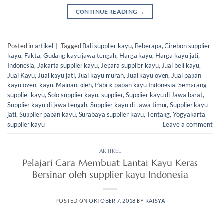
CONTINUE READING
→
Posted in
artikel
|
Tagged
Bali supplier kayu
,
Beberapa
,
Cirebon supplier
kayu
,
Fakta
,
Gudang kayu jawa tengah
,
Harga kayu
,
Harga kayu jati
,
Indonesia
,
Jakarta supplier kayu
,
Jepara supplier kayu
,
Jual beli kayu
,
Jual Kayu
,
Jual kayu jati
,
Jual kayu murah
,
Jual kayu oven
,
Jual papan
kayu oven
,
kayu
,
Mainan
,
oleh
,
Pabrik papan kayu Indonesia
,
Semarang
supplier kayu
,
Solo supplier kayu
,
supplier
,
Supplier kayu di Jawa barat
,
Supplier kayu di jawa tengah
,
Supplier kayu di Jawa timur
,
Supplier kayu
jati
,
Supplier papan kayu
,
Surabaya supplier kayu
,
Tentang
,
Yogyakarta
supplier kayu
Leave a comment
ARTIKEL
Pelajari Cara Membuat Lantai Kayu Keras
Bersinar oleh supplier kayu Indonesia
POSTED ON
OKTOBER 7, 2018
BY
RAISYA