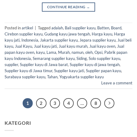
CONTINUE READING
→
Posted in
artikel
|
Tagged
adalah
,
Bali supplier kayu
,
Batten
,
Board
,
Cirebon supplier kayu
,
Gudang kayu jawa tengah
,
Harga kayu
,
Harga
kayu jati
,
Indonesia
,
Jakarta supplier kayu
,
Jepara supplier kayu
,
Jual beli
kayu
,
Jual Kayu
,
Jual kayu jati
,
Jual kayu murah
,
Jual kayu oven
,
Jual
papan kayu oven
,
kayu
,
Lama
,
Murah
,
namun
,
oleh
,
Opsi
,
Pabrik papan
kayu Indonesia
,
Semarang supplier kayu
,
Siding
,
Solo supplier kayu
,
supplier
,
Supplier kayu di Jawa barat
,
Supplier kayu di jawa tengah
,
Supplier kayu di Jawa timur
,
Supplier kayu jati
,
Supplier papan kayu
,
Surabaya supplier kayu
,
Tahan
,
Yogyakarta supplier kayu
Leave a comment
1
2
3
4
…
8
KATEGORI