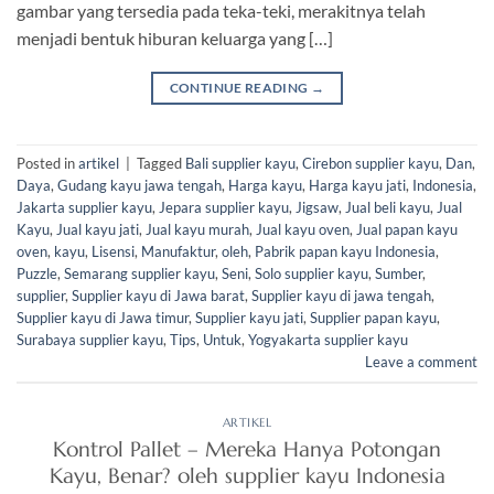
gambar yang tersedia pada teka-teki, merakitnya telah
menjadi bentuk hiburan keluarga yang […]
CONTINUE READING
→
Posted in
artikel
|
Tagged
Bali supplier kayu
,
Cirebon supplier kayu
,
Dan
,
Daya
,
Gudang kayu jawa tengah
,
Harga kayu
,
Harga kayu jati
,
Indonesia
,
Jakarta supplier kayu
,
Jepara supplier kayu
,
Jigsaw
,
Jual beli kayu
,
Jual
Kayu
,
Jual kayu jati
,
Jual kayu murah
,
Jual kayu oven
,
Jual papan kayu
oven
,
kayu
,
Lisensi
,
Manufaktur
,
oleh
,
Pabrik papan kayu Indonesia
,
Puzzle
,
Semarang supplier kayu
,
Seni
,
Solo supplier kayu
,
Sumber
,
supplier
,
Supplier kayu di Jawa barat
,
Supplier kayu di jawa tengah
,
Supplier kayu di Jawa timur
,
Supplier kayu jati
,
Supplier papan kayu
,
Surabaya supplier kayu
,
Tips
,
Untuk
,
Yogyakarta supplier kayu
Leave a comment
ARTIKEL
Kontrol Pallet – Mereka Hanya Potongan
Kayu, Benar? oleh supplier kayu Indonesia