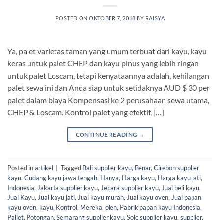
POSTED ON
OKTOBER 7, 2018
BY
RAISYA
Ya, palet varietas taman yang umum terbuat dari kayu, kayu
keras untuk palet CHEP dan kayu pinus yang lebih ringan
untuk palet Loscam, tetapi kenyataannya adalah, kehilangan
palet sewa ini dan Anda siap untuk setidaknya AUD $ 30 per
palet dalam biaya Kompensasi ke 2 perusahaan sewa utama,
CHEP & Loscam. Kontrol palet yang efektif, […]
CONTINUE READING
→
Posted in
artikel
|
Tagged
Bali supplier kayu
,
Benar
,
Cirebon supplier
kayu
,
Gudang kayu jawa tengah
,
Hanya
,
Harga kayu
,
Harga kayu jati
,
Indonesia
,
Jakarta supplier kayu
,
Jepara supplier kayu
,
Jual beli kayu
,
Jual Kayu
,
Jual kayu jati
,
Jual kayu murah
,
Jual kayu oven
,
Jual papan
kayu oven
,
kayu
,
Kontrol
,
Mereka
,
oleh
,
Pabrik papan kayu Indonesia
,
Pallet
,
Potongan
,
Semarang supplier kayu
,
Solo supplier kayu
,
supplier
,