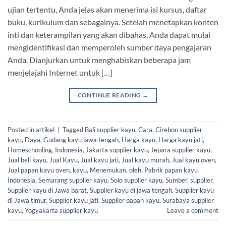
ujian tertentu, Anda jelas akan menerima isi kursus, daftar
buku, kurikulum dan sebagainya. Setelah menetapkan konten
inti dan keterampilan yang akan dibahas, Anda dapat mulai
mengidentifikasi dan memperoleh sumber daya pengajaran
Anda. Dianjurkan untuk menghabiskan beberapa jam
menjelajahi Internet untuk […]
CONTINUE READING
→
Posted in
artikel
|
Tagged
Bali supplier kayu
,
Cara
,
Cirebon supplier
kayu
,
Daya
,
Gudang kayu jawa tengah
,
Harga kayu
,
Harga kayu jati
,
Homeschooling
,
Indonesia
,
Jakarta supplier kayu
,
Jepara supplier kayu
,
Jual beli kayu
,
Jual Kayu
,
Jual kayu jati
,
Jual kayu murah
,
Jual kayu oven
,
Jual papan kayu oven
,
kayu
,
Menemukan
,
oleh
,
Pabrik papan kayu
Indonesia
,
Semarang supplier kayu
,
Solo supplier kayu
,
Sumber
,
supplier
,
Supplier kayu di Jawa barat
,
Supplier kayu di jawa tengah
,
Supplier kayu
di Jawa timur
,
Supplier kayu jati
,
Supplier papan kayu
,
Surabaya supplier
kayu
,
Yogyakarta supplier kayu
Leave a comment