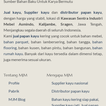
Sumber Bahan Baku Untuk Karya Bermutu
Jual kayu
,
Supplier kayu
dan
distributor papan kayu
,
dengan harga yang stabil, lokasi di
Kawasan Sentra Industri
Mebel Asmindo, Kalijambe, Sragen
, Jawa Tengah,
Menjangkau segala daerah di seluruh Indonesia.
Kami
jual papan kayu
kering yang cocok untuk bahan mebel,
bahan parquet
, bahan lambersering, bahan tangga,
bahan
flooring
, bahan kusen, bahan pintu, bahan bangunan,
bahan
rumah kayu
. Banyak dari kayu tersedia dalam dimensi tetap,
juga menerima sesuai ukuran.
Tentang MJM
Mengapa MJM
Profile
Supplier kayu nasional
Pabrik
Distributor papan kayu
MJM Blog
Bahan kayu kering siap pakai
,
Supplier kayu jati
,
Jual papan