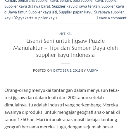
Rumah
,
Semarang supplier kayu
,
Sendiri
,
Solo supplier kayu
,
supplier
,
Supplier kayu di Jawa barat
,
Supplier kayu di jawa tengah
,
Supplier kayu
di Jawa timur
,
Supplier kayu jati
,
Supplier papan kayu
,
Surabaya supplier
kayu
,
Yogyakarta supplier kayu
Leave a comment
ARTIKEL
Lisensi Seni untuk Jigsaw Puzzle
Manufaktur – Tips dan Sumber Daya oleh
supplier kayu Indonesia
POSTED ON
OKTOBER 8, 2018
BY
RAISYA
Orang-orang menyukai tantangan dalam menyusun teka-
teki jigsaw dan dalam lebih dari 200 tahun setelah
dimulainya itu adalah industri yang berkembang. Mereka
awalnya diproduksi untuk mengajar geografi anak-anak di
tahun 1760-an. Hari ini anak-anak masih belajar tentang
geografi bersama mereka. Juga, dengan sejumlah besar