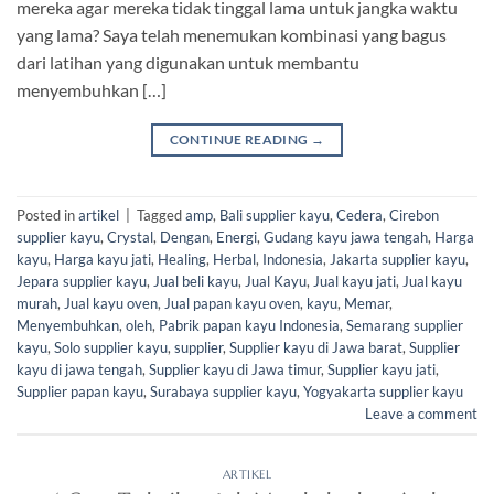
mereka agar mereka tidak tinggal lama untuk jangka waktu
yang lama? Saya telah menemukan kombinasi yang bagus
dari latihan yang digunakan untuk membantu
menyembuhkan […]
CONTINUE READING
→
Posted in
artikel
|
Tagged
amp
,
Bali supplier kayu
,
Cedera
,
Cirebon
supplier kayu
,
Crystal
,
Dengan
,
Energi
,
Gudang kayu jawa tengah
,
Harga
kayu
,
Harga kayu jati
,
Healing
,
Herbal
,
Indonesia
,
Jakarta supplier kayu
,
Jepara supplier kayu
,
Jual beli kayu
,
Jual Kayu
,
Jual kayu jati
,
Jual kayu
murah
,
Jual kayu oven
,
Jual papan kayu oven
,
kayu
,
Memar
,
Menyembuhkan
,
oleh
,
Pabrik papan kayu Indonesia
,
Semarang supplier
kayu
,
Solo supplier kayu
,
supplier
,
Supplier kayu di Jawa barat
,
Supplier
kayu di jawa tengah
,
Supplier kayu di Jawa timur
,
Supplier kayu jati
,
Supplier papan kayu
,
Surabaya supplier kayu
,
Yogyakarta supplier kayu
Leave a comment
ARTIKEL