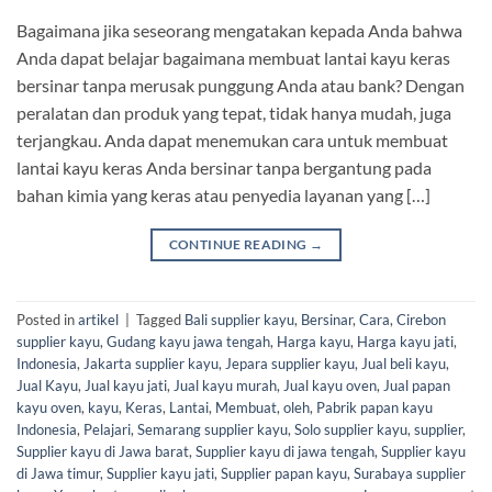
Bagaimana jika seseorang mengatakan kepada Anda bahwa
Anda dapat belajar bagaimana membuat lantai kayu keras
bersinar tanpa merusak punggung Anda atau bank? Dengan
peralatan dan produk yang tepat, tidak hanya mudah, juga
terjangkau. Anda dapat menemukan cara untuk membuat
lantai kayu keras Anda bersinar tanpa bergantung pada
bahan kimia yang keras atau penyedia layanan yang […]
CONTINUE READING
→
Posted in
artikel
|
Tagged
Bali supplier kayu
,
Bersinar
,
Cara
,
Cirebon
supplier kayu
,
Gudang kayu jawa tengah
,
Harga kayu
,
Harga kayu jati
,
Indonesia
,
Jakarta supplier kayu
,
Jepara supplier kayu
,
Jual beli kayu
,
Jual Kayu
,
Jual kayu jati
,
Jual kayu murah
,
Jual kayu oven
,
Jual papan
kayu oven
,
kayu
,
Keras
,
Lantai
,
Membuat
,
oleh
,
Pabrik papan kayu
Indonesia
,
Pelajari
,
Semarang supplier kayu
,
Solo supplier kayu
,
supplier
,
Supplier kayu di Jawa barat
,
Supplier kayu di jawa tengah
,
Supplier kayu
di Jawa timur
,
Supplier kayu jati
,
Supplier papan kayu
,
Surabaya supplier