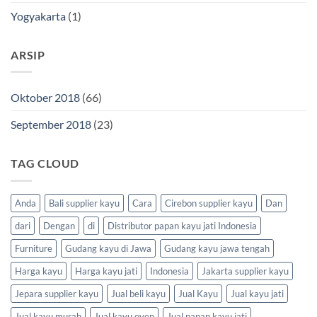
Yogyakarta
(1)
ARSIP
Oktober 2018
(66)
September 2018
(23)
TAG CLOUD
Anda
Bali supplier kayu
Cara
Cirebon supplier kayu
Dan
dari
Dengan
di
Distributor papan kayu jati Indonesia
Furniture
Gudang kayu di Jawa
Gudang kayu jawa tengah
Harga kayu
Harga kayu jati
Indonesia
Jakarta supplier kayu
Jepara supplier kayu
Jual beli kayu
Jual Kayu
Jual kayu jati
Jual kayu murah
Jual kayu oven
Jual papan kayu jati