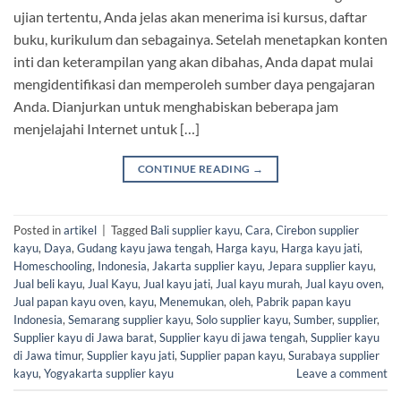
ujian tertentu, Anda jelas akan menerima isi kursus, daftar
buku, kurikulum dan sebagainya. Setelah menetapkan konten
inti dan keterampilan yang akan dibahas, Anda dapat mulai
mengidentifikasi dan memperoleh sumber daya pengajaran
Anda. Dianjurkan untuk menghabiskan beberapa jam
menjelajahi Internet untuk […]
CONTINUE READING
→
Posted in
artikel
|
Tagged
Bali supplier kayu
,
Cara
,
Cirebon supplier
kayu
,
Daya
,
Gudang kayu jawa tengah
,
Harga kayu
,
Harga kayu jati
,
Homeschooling
,
Indonesia
,
Jakarta supplier kayu
,
Jepara supplier kayu
,
Jual beli kayu
,
Jual Kayu
,
Jual kayu jati
,
Jual kayu murah
,
Jual kayu oven
,
Jual papan kayu oven
,
kayu
,
Menemukan
,
oleh
,
Pabrik papan kayu
Indonesia
,
Semarang supplier kayu
,
Solo supplier kayu
,
Sumber
,
supplier
,
Supplier kayu di Jawa barat
,
Supplier kayu di jawa tengah
,
Supplier kayu
di Jawa timur
,
Supplier kayu jati
,
Supplier papan kayu
,
Surabaya supplier
kayu
,
Yogyakarta supplier kayu
Leave a comment