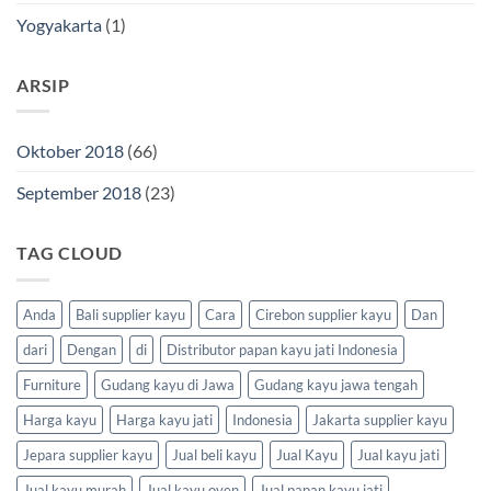
Yogyakarta
(1)
ARSIP
Oktober 2018
(66)
September 2018
(23)
TAG CLOUD
Anda
Bali supplier kayu
Cara
Cirebon supplier kayu
Dan
dari
Dengan
di
Distributor papan kayu jati Indonesia
Furniture
Gudang kayu di Jawa
Gudang kayu jawa tengah
Harga kayu
Harga kayu jati
Indonesia
Jakarta supplier kayu
Jepara supplier kayu
Jual beli kayu
Jual Kayu
Jual kayu jati
Jual kayu murah
Jual kayu oven
Jual papan kayu jati