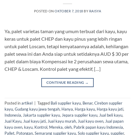
POSTED ON
OKTOBER 7, 2018
BY
RAISYA
Ya, palet varietas taman yang umum terbuat dari kayu, kayu
keras untuk palet CHEP dan kayu pinus yang lebih ringan
untuk palet Loscam, tetapi kenyataannya adalah, kehilangan
palet sewa ini dan Anda siap untuk setidaknya AUD $ 30 per
palet dalam biaya Kompensasi ke 2 perusahaan sewa utama,
CHEP & Loscam. Kontrol palet yang efektif, […]
CONTINUE READING
→
Posted in
artikel
|
Tagged
Bali supplier kayu
,
Benar
,
Cirebon supplier
kayu
,
Gudang kayu jawa tengah
,
Hanya
,
Harga kayu
,
Harga kayu jati
,
Indonesia
,
Jakarta supplier kayu
,
Jepara supplier kayu
,
Jual beli kayu
,
Jual Kayu
,
Jual kayu jati
,
Jual kayu murah
,
Jual kayu oven
,
Jual papan
kayu oven
,
kayu
,
Kontrol
,
Mereka
,
oleh
,
Pabrik papan kayu Indonesia
,
Pallet
,
Potongan
,
Semarang supplier kayu
,
Solo supplier kayu
,
supplier
,