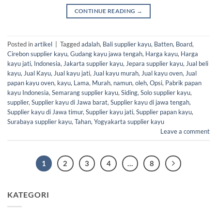
CONTINUE READING
→
Posted in
artikel
|
Tagged
adalah
,
Bali supplier kayu
,
Batten
,
Board
,
Cirebon supplier kayu
,
Gudang kayu jawa tengah
,
Harga kayu
,
Harga
kayu jati
,
Indonesia
,
Jakarta supplier kayu
,
Jepara supplier kayu
,
Jual beli
kayu
,
Jual Kayu
,
Jual kayu jati
,
Jual kayu murah
,
Jual kayu oven
,
Jual
papan kayu oven
,
kayu
,
Lama
,
Murah
,
namun
,
oleh
,
Opsi
,
Pabrik papan
kayu Indonesia
,
Semarang supplier kayu
,
Siding
,
Solo supplier kayu
,
supplier
,
Supplier kayu di Jawa barat
,
Supplier kayu di jawa tengah
,
Supplier kayu di Jawa timur
,
Supplier kayu jati
,
Supplier papan kayu
,
Surabaya supplier kayu
,
Tahan
,
Yogyakarta supplier kayu
Leave a comment
1
2
3
4
…
8
KATEGORI