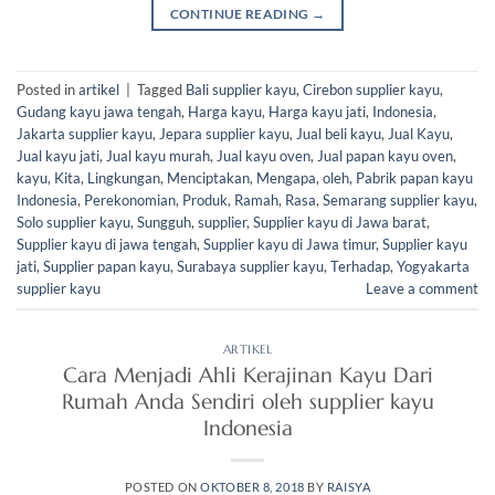
CONTINUE READING
→
Posted in
artikel
|
Tagged
Bali supplier kayu
,
Cirebon supplier kayu
,
Gudang kayu jawa tengah
,
Harga kayu
,
Harga kayu jati
,
Indonesia
,
Jakarta supplier kayu
,
Jepara supplier kayu
,
Jual beli kayu
,
Jual Kayu
,
Jual kayu jati
,
Jual kayu murah
,
Jual kayu oven
,
Jual papan kayu oven
,
kayu
,
Kita
,
Lingkungan
,
Menciptakan
,
Mengapa
,
oleh
,
Pabrik papan kayu
Indonesia
,
Perekonomian
,
Produk
,
Ramah
,
Rasa
,
Semarang supplier kayu
,
Solo supplier kayu
,
Sungguh
,
supplier
,
Supplier kayu di Jawa barat
,
Supplier kayu di jawa tengah
,
Supplier kayu di Jawa timur
,
Supplier kayu
jati
,
Supplier papan kayu
,
Surabaya supplier kayu
,
Terhadap
,
Yogyakarta
supplier kayu
Leave a comment
ARTIKEL
Cara Menjadi Ahli Kerajinan Kayu Dari
Rumah Anda Sendiri oleh supplier kayu
Indonesia
POSTED ON
OKTOBER 8, 2018
BY
RAISYA