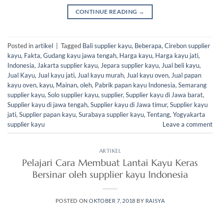
CONTINUE READING
→
Posted in
artikel
|
Tagged
Bali supplier kayu
,
Beberapa
,
Cirebon supplier
kayu
,
Fakta
,
Gudang kayu jawa tengah
,
Harga kayu
,
Harga kayu jati
,
Indonesia
,
Jakarta supplier kayu
,
Jepara supplier kayu
,
Jual beli kayu
,
Jual Kayu
,
Jual kayu jati
,
Jual kayu murah
,
Jual kayu oven
,
Jual papan
kayu oven
,
kayu
,
Mainan
,
oleh
,
Pabrik papan kayu Indonesia
,
Semarang
supplier kayu
,
Solo supplier kayu
,
supplier
,
Supplier kayu di Jawa barat
,
Supplier kayu di jawa tengah
,
Supplier kayu di Jawa timur
,
Supplier kayu
jati
,
Supplier papan kayu
,
Surabaya supplier kayu
,
Tentang
,
Yogyakarta
supplier kayu
Leave a comment
ARTIKEL
Pelajari Cara Membuat Lantai Kayu Keras
Bersinar oleh supplier kayu Indonesia
POSTED ON
OKTOBER 7, 2018
BY
RAISYA