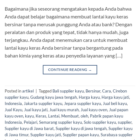
Bagaimana jika seseorang mengatakan kepada Anda bahwa
Anda dapat belajar bagaimana membuat lantai kayu keras
bersinar tanpa merusak punggung Anda atau bank? Dengan
peralatan dan produk yang tepat, tidak hanya mudah, juga
terjangkau. Anda dapat menemukan cara untuk membuat
lantai kayu keras Anda bersinar tanpa bergantung pada
bahan kimia yang keras atau penyedia layanan yang […]
CONTINUE READING
→
Posted in
artikel
|
Tagged
Bali supplier kayu
,
Bersinar
,
Cara
,
Cirebon
supplier kayu
,
Gudang kayu jawa tengah
,
Harga kayu
,
Harga kayu jati
,
Indonesia
,
Jakarta supplier kayu
,
Jepara supplier kayu
,
Jual beli kayu
,
Jual Kayu
,
Jual kayu jati
,
Jual kayu murah
,
Jual kayu oven
,
Jual papan
kayu oven
,
kayu
,
Keras
,
Lantai
,
Membuat
,
oleh
,
Pabrik papan kayu
Indonesia
,
Pelajari
,
Semarang supplier kayu
,
Solo supplier kayu
,
supplier
,
Supplier kayu di Jawa barat
,
Supplier kayu di jawa tengah
,
Supplier kayu
di Jawa timur
,
Supplier kayu jati
,
Supplier papan kayu
,
Surabaya supplier