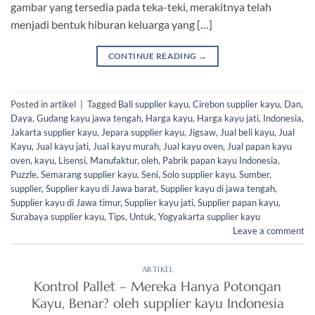
gambar yang tersedia pada teka-teki, merakitnya telah
menjadi bentuk hiburan keluarga yang […]
CONTINUE READING
→
Posted in
artikel
|
Tagged
Bali supplier kayu
,
Cirebon supplier kayu
,
Dan
,
Daya
,
Gudang kayu jawa tengah
,
Harga kayu
,
Harga kayu jati
,
Indonesia
,
Jakarta supplier kayu
,
Jepara supplier kayu
,
Jigsaw
,
Jual beli kayu
,
Jual
Kayu
,
Jual kayu jati
,
Jual kayu murah
,
Jual kayu oven
,
Jual papan kayu
oven
,
kayu
,
Lisensi
,
Manufaktur
,
oleh
,
Pabrik papan kayu Indonesia
,
Puzzle
,
Semarang supplier kayu
,
Seni
,
Solo supplier kayu
,
Sumber
,
supplier
,
Supplier kayu di Jawa barat
,
Supplier kayu di jawa tengah
,
Supplier kayu di Jawa timur
,
Supplier kayu jati
,
Supplier papan kayu
,
Surabaya supplier kayu
,
Tips
,
Untuk
,
Yogyakarta supplier kayu
Leave a comment
ARTIKEL
Kontrol Pallet – Mereka Hanya Potongan
Kayu, Benar? oleh supplier kayu Indonesia