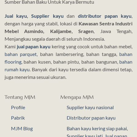
Sumber Bahan Baku Untuk Karya Bermutu
Jual kayu
,
Supplier kayu
dan
distributor papan kayu
,
dengan harga yang stabil, lokasi di
Kawasan Sentra Industri
Mebel Asmindo, Kalijambe, Sragen
, Jawa Tengah,
Menjangkau segala daerah di seluruh Indonesia.
Kami
jual papan kayu
kering yang cocok untuk bahan mebel,
bahan parquet
, bahan lambersering, bahan tangga,
bahan
flooring
, bahan kusen, bahan pintu, bahan bangunan,
bahan
rumah kayu
. Banyak dari kayu tersedia dalam dimensi tetap,
juga menerima sesuai ukuran.
Tentang MJM
Mengapa MJM
Profile
Supplier kayu nasional
Pabrik
Distributor papan kayu
MJM Blog
Bahan kayu kering siap pakai
,
Supplier kayu jati
,
Jual papan