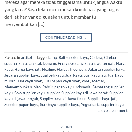
mereka agar mereka tidak tinggal lama untuk jangka waktu
yang lama? Saya telah menemukan kombinasi yang bagus
dari latihan yang digunakan untuk membantu
menyembuhkan […]
CONTINUE READING
→
Posted in
artikel
|
Tagged
amp
,
Bali supplier kayu
,
Cedera
,
Cirebon
supplier kayu
,
Crystal
,
Dengan
,
Energi
,
Gudang kayu jawa tengah
,
Harga
kayu
,
Harga kayu jati
,
Healing
,
Herbal
,
Indonesia
,
Jakarta supplier kayu
,
Jepara supplier kayu
,
Jual beli kayu
,
Jual Kayu
,
Jual kayu jati
,
Jual kayu
murah
,
Jual kayu oven
,
Jual papan kayu oven
,
kayu
,
Memar
,
Menyembuhkan
,
oleh
,
Pabrik papan kayu Indonesia
,
Semarang supplier
kayu
,
Solo supplier kayu
,
supplier
,
Supplier kayu di Jawa barat
,
Supplier
kayu di jawa tengah
,
Supplier kayu di Jawa timur
,
Supplier kayu jati
,
Supplier papan kayu
,
Surabaya supplier kayu
,
Yogyakarta supplier kayu
Leave a comment
ARTIKEL