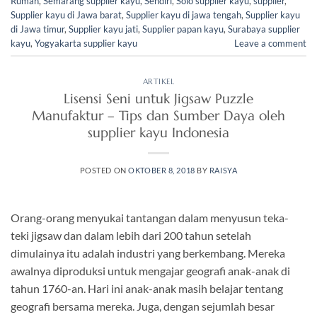
Rumah
,
Semarang supplier kayu
,
Sendiri
,
Solo supplier kayu
,
supplier
,
Supplier kayu di Jawa barat
,
Supplier kayu di jawa tengah
,
Supplier kayu
di Jawa timur
,
Supplier kayu jati
,
Supplier papan kayu
,
Surabaya supplier
kayu
,
Yogyakarta supplier kayu
Leave a comment
ARTIKEL
Lisensi Seni untuk Jigsaw Puzzle
Manufaktur – Tips dan Sumber Daya oleh
supplier kayu Indonesia
POSTED ON
OKTOBER 8, 2018
BY
RAISYA
Orang-orang menyukai tantangan dalam menyusun teka-
teki jigsaw dan dalam lebih dari 200 tahun setelah
dimulainya itu adalah industri yang berkembang. Mereka
awalnya diproduksi untuk mengajar geografi anak-anak di
tahun 1760-an. Hari ini anak-anak masih belajar tentang
geografi bersama mereka. Juga, dengan sejumlah besar