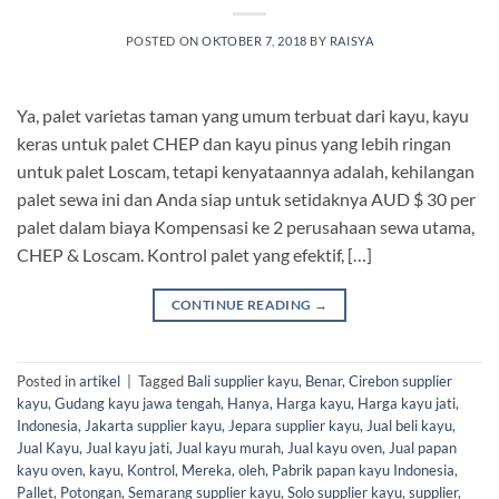
POSTED ON
OKTOBER 7, 2018
BY
RAISYA
Ya, palet varietas taman yang umum terbuat dari kayu, kayu
keras untuk palet CHEP dan kayu pinus yang lebih ringan
untuk palet Loscam, tetapi kenyataannya adalah, kehilangan
palet sewa ini dan Anda siap untuk setidaknya AUD $ 30 per
palet dalam biaya Kompensasi ke 2 perusahaan sewa utama,
CHEP & Loscam. Kontrol palet yang efektif, […]
CONTINUE READING
→
Posted in
artikel
|
Tagged
Bali supplier kayu
,
Benar
,
Cirebon supplier
kayu
,
Gudang kayu jawa tengah
,
Hanya
,
Harga kayu
,
Harga kayu jati
,
Indonesia
,
Jakarta supplier kayu
,
Jepara supplier kayu
,
Jual beli kayu
,
Jual Kayu
,
Jual kayu jati
,
Jual kayu murah
,
Jual kayu oven
,
Jual papan
kayu oven
,
kayu
,
Kontrol
,
Mereka
,
oleh
,
Pabrik papan kayu Indonesia
,
Pallet
,
Potongan
,
Semarang supplier kayu
,
Solo supplier kayu
,
supplier
,