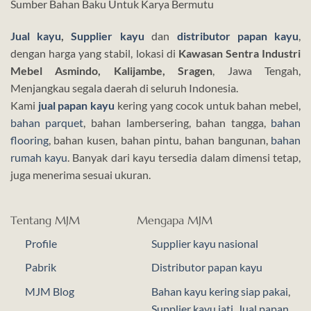
Sumber Bahan Baku Untuk Karya Bermutu
Jual kayu
,
Supplier kayu
dan
distributor papan kayu
,
dengan harga yang stabil, lokasi di
Kawasan Sentra Industri
Mebel Asmindo, Kalijambe, Sragen
, Jawa Tengah,
Menjangkau segala daerah di seluruh Indonesia.
Kami
jual papan kayu
kering yang cocok untuk bahan mebel,
bahan parquet
, bahan lambersering, bahan tangga,
bahan
flooring
, bahan kusen, bahan pintu, bahan bangunan,
bahan
rumah kayu
. Banyak dari kayu tersedia dalam dimensi tetap,
juga menerima sesuai ukuran.
Tentang MJM
Mengapa MJM
Profile
Supplier kayu nasional
Pabrik
Distributor papan kayu
MJM Blog
Bahan kayu kering siap pakai
,
Supplier kayu jati
,
Jual papan