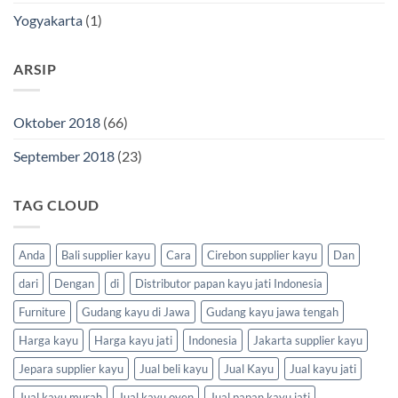
Yogyakarta
(1)
ARSIP
Oktober 2018
(66)
September 2018
(23)
TAG CLOUD
Anda
Bali supplier kayu
Cara
Cirebon supplier kayu
Dan
dari
Dengan
di
Distributor papan kayu jati Indonesia
Furniture
Gudang kayu di Jawa
Gudang kayu jawa tengah
Harga kayu
Harga kayu jati
Indonesia
Jakarta supplier kayu
Jepara supplier kayu
Jual beli kayu
Jual Kayu
Jual kayu jati
Jual kayu murah
Jual kayu oven
Jual papan kayu jati