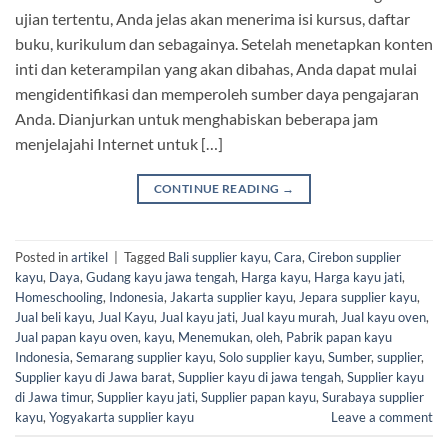
ujian tertentu, Anda jelas akan menerima isi kursus, daftar
buku, kurikulum dan sebagainya. Setelah menetapkan konten
inti dan keterampilan yang akan dibahas, Anda dapat mulai
mengidentifikasi dan memperoleh sumber daya pengajaran
Anda. Dianjurkan untuk menghabiskan beberapa jam
menjelajahi Internet untuk […]
CONTINUE READING
→
Posted in
artikel
|
Tagged
Bali supplier kayu
,
Cara
,
Cirebon supplier
kayu
,
Daya
,
Gudang kayu jawa tengah
,
Harga kayu
,
Harga kayu jati
,
Homeschooling
,
Indonesia
,
Jakarta supplier kayu
,
Jepara supplier kayu
,
Jual beli kayu
,
Jual Kayu
,
Jual kayu jati
,
Jual kayu murah
,
Jual kayu oven
,
Jual papan kayu oven
,
kayu
,
Menemukan
,
oleh
,
Pabrik papan kayu
Indonesia
,
Semarang supplier kayu
,
Solo supplier kayu
,
Sumber
,
supplier
,
Supplier kayu di Jawa barat
,
Supplier kayu di jawa tengah
,
Supplier kayu
di Jawa timur
,
Supplier kayu jati
,
Supplier papan kayu
,
Surabaya supplier
kayu
,
Yogyakarta supplier kayu
Leave a comment