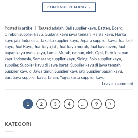
CONTINUE READING
→
Posted in
artikel
|
Tagged
adalah
,
Bali supplier kayu
,
Batten
,
Board
,
Cirebon supplier kayu
,
Gudang kayu jawa tengah
,
Harga kayu
,
Harga
kayu jati
,
Indonesia
,
Jakarta supplier kayu
,
Jepara supplier kayu
,
Jual beli
kayu
,
Jual Kayu
,
Jual kayu jati
,
Jual kayu murah
,
Jual kayu oven
,
Jual
papan kayu oven
,
kayu
,
Lama
,
Murah
,
namun
,
oleh
,
Opsi
,
Pabrik papan
kayu Indonesia
,
Semarang supplier kayu
,
Siding
,
Solo supplier kayu
,
supplier
,
Supplier kayu di Jawa barat
,
Supplier kayu di jawa tengah
,
Supplier kayu di Jawa timur
,
Supplier kayu jati
,
Supplier papan kayu
,
Surabaya supplier kayu
,
Tahan
,
Yogyakarta supplier kayu
Leave a comment
1
2
3
4
…
9
KATEGORI