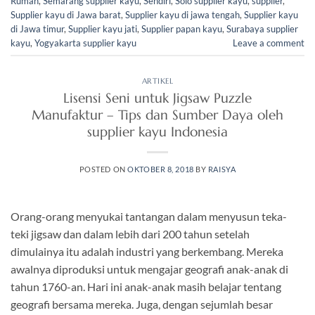
Rumah
,
Semarang supplier kayu
,
Sendiri
,
Solo supplier kayu
,
supplier
,
Supplier kayu di Jawa barat
,
Supplier kayu di jawa tengah
,
Supplier kayu
di Jawa timur
,
Supplier kayu jati
,
Supplier papan kayu
,
Surabaya supplier
kayu
,
Yogyakarta supplier kayu
Leave a comment
ARTIKEL
Lisensi Seni untuk Jigsaw Puzzle
Manufaktur – Tips dan Sumber Daya oleh
supplier kayu Indonesia
POSTED ON
OKTOBER 8, 2018
BY
RAISYA
Orang-orang menyukai tantangan dalam menyusun teka-
teki jigsaw dan dalam lebih dari 200 tahun setelah
dimulainya itu adalah industri yang berkembang. Mereka
awalnya diproduksi untuk mengajar geografi anak-anak di
tahun 1760-an. Hari ini anak-anak masih belajar tentang
geografi bersama mereka. Juga, dengan sejumlah besar