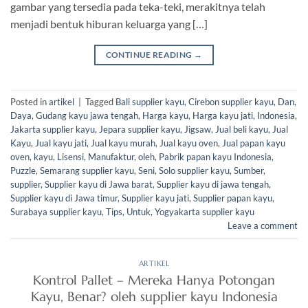
gambar yang tersedia pada teka-teki, merakitnya telah
menjadi bentuk hiburan keluarga yang […]
CONTINUE READING
→
Posted in
artikel
|
Tagged
Bali supplier kayu
,
Cirebon supplier kayu
,
Dan
,
Daya
,
Gudang kayu jawa tengah
,
Harga kayu
,
Harga kayu jati
,
Indonesia
,
Jakarta supplier kayu
,
Jepara supplier kayu
,
Jigsaw
,
Jual beli kayu
,
Jual
Kayu
,
Jual kayu jati
,
Jual kayu murah
,
Jual kayu oven
,
Jual papan kayu
oven
,
kayu
,
Lisensi
,
Manufaktur
,
oleh
,
Pabrik papan kayu Indonesia
,
Puzzle
,
Semarang supplier kayu
,
Seni
,
Solo supplier kayu
,
Sumber
,
supplier
,
Supplier kayu di Jawa barat
,
Supplier kayu di jawa tengah
,
Supplier kayu di Jawa timur
,
Supplier kayu jati
,
Supplier papan kayu
,
Surabaya supplier kayu
,
Tips
,
Untuk
,
Yogyakarta supplier kayu
Leave a comment
ARTIKEL
Kontrol Pallet – Mereka Hanya Potongan
Kayu, Benar? oleh supplier kayu Indonesia