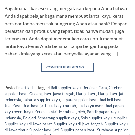
Bagaimana jika seseorang mengatakan kepada Anda bahwa
Anda dapat belajar bagaimana membuat lantai kayu keras
bersinar tanpa merusak punggung Anda atau bank? Dengan
peralatan dan produk yang tepat, tidak hanya mudah, juga
terjangkau. Anda dapat menemukan cara untuk membuat
lantai kayu keras Anda bersinar tanpa bergantung pada
bahan kimia yang keras atau penyedia layanan yang […]
CONTINUE READING
→
Posted in
artikel
|
Tagged
Bali supplier kayu
,
Bersinar
,
Cara
,
Cirebon
supplier kayu
,
Gudang kayu jawa tengah
,
Harga kayu
,
Harga kayu jati
,
Indonesia
,
Jakarta supplier kayu
,
Jepara supplier kayu
,
Jual beli kayu
,
Jual Kayu
,
Jual kayu jati
,
Jual kayu murah
,
Jual kayu oven
,
Jual papan
kayu oven
,
kayu
,
Keras
,
Lantai
,
Membuat
,
oleh
,
Pabrik papan kayu
Indonesia
,
Pelajari
,
Semarang supplier kayu
,
Solo supplier kayu
,
supplier
,
Supplier kayu di Jawa barat
,
Supplier kayu di jawa tengah
,
Supplier kayu
di Jawa timur
,
Supplier kayu jati
,
Supplier papan kayu
,
Surabaya supplier