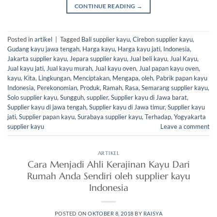
CONTINUE READING
→
Posted in
artikel
|
Tagged
Bali supplier kayu
,
Cirebon supplier kayu
,
Gudang kayu jawa tengah
,
Harga kayu
,
Harga kayu jati
,
Indonesia
,
Jakarta supplier kayu
,
Jepara supplier kayu
,
Jual beli kayu
,
Jual Kayu
,
Jual kayu jati
,
Jual kayu murah
,
Jual kayu oven
,
Jual papan kayu oven
,
kayu
,
Kita
,
Lingkungan
,
Menciptakan
,
Mengapa
,
oleh
,
Pabrik papan kayu
Indonesia
,
Perekonomian
,
Produk
,
Ramah
,
Rasa
,
Semarang supplier kayu
,
Solo supplier kayu
,
Sungguh
,
supplier
,
Supplier kayu di Jawa barat
,
Supplier kayu di jawa tengah
,
Supplier kayu di Jawa timur
,
Supplier kayu
jati
,
Supplier papan kayu
,
Surabaya supplier kayu
,
Terhadap
,
Yogyakarta
supplier kayu
Leave a comment
ARTIKEL
Cara Menjadi Ahli Kerajinan Kayu Dari
Rumah Anda Sendiri oleh supplier kayu
Indonesia
POSTED ON
OKTOBER 8, 2018
BY
RAISYA