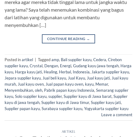
mereka agar mereka tidak tinggal lama untuk jangka waktu
yang lama? Saya telah menemukan kombinasi yang bagus
dari latihan yang digunakan untuk membantu
menyembuhkan […]
CONTINUE READING
→
Posted in
artikel
|
Tagged
amp
,
Bali supplier kayu
,
Cedera
,
Cirebon
supplier kayu
,
Crystal
,
Dengan
,
Energi
,
Gudang kayu jawa tengah
,
Harga
kayu
,
Harga kayu jati
,
Healing
,
Herbal
,
Indonesia
,
Jakarta supplier kayu
,
Jepara supplier kayu
,
Jual beli kayu
,
Jual Kayu
,
Jual kayu jati
,
Jual kayu
murah
,
Jual kayu oven
,
Jual papan kayu oven
,
kayu
,
Memar
,
Menyembuhkan
,
oleh
,
Pabrik papan kayu Indonesia
,
Semarang supplier
kayu
,
Solo supplier kayu
,
supplier
,
Supplier kayu di Jawa barat
,
Supplier
kayu di jawa tengah
,
Supplier kayu di Jawa timur
,
Supplier kayu jati
,
Supplier papan kayu
,
Surabaya supplier kayu
,
Yogyakarta supplier kayu
Leave a comment
ARTIKEL