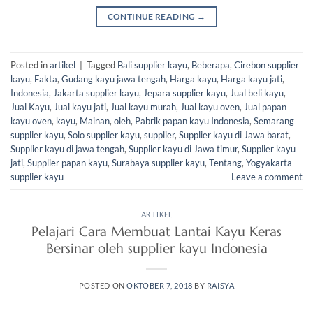
CONTINUE READING
→
Posted in
artikel
|
Tagged
Bali supplier kayu
,
Beberapa
,
Cirebon supplier
kayu
,
Fakta
,
Gudang kayu jawa tengah
,
Harga kayu
,
Harga kayu jati
,
Indonesia
,
Jakarta supplier kayu
,
Jepara supplier kayu
,
Jual beli kayu
,
Jual Kayu
,
Jual kayu jati
,
Jual kayu murah
,
Jual kayu oven
,
Jual papan
kayu oven
,
kayu
,
Mainan
,
oleh
,
Pabrik papan kayu Indonesia
,
Semarang
supplier kayu
,
Solo supplier kayu
,
supplier
,
Supplier kayu di Jawa barat
,
Supplier kayu di jawa tengah
,
Supplier kayu di Jawa timur
,
Supplier kayu
jati
,
Supplier papan kayu
,
Surabaya supplier kayu
,
Tentang
,
Yogyakarta
supplier kayu
Leave a comment
ARTIKEL
Pelajari Cara Membuat Lantai Kayu Keras
Bersinar oleh supplier kayu Indonesia
POSTED ON
OKTOBER 7, 2018
BY
RAISYA