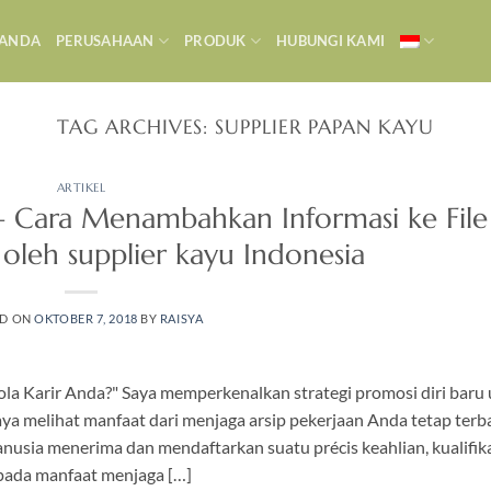
RANDA
PERUSAHAAN
PRODUK
HUBUNGI KAMI
TAG ARCHIVES:
SUPPLIER PAPAN KAYU
ARTIKEL
 Cara Menambahkan Informasi ke File
oleh supplier kayu Indonesia
ED ON
OKTOBER 7, 2018
BY
RAISYA
ola Karir Anda?" Saya memperkenalkan strategi promosi diri baru
aya melihat manfaat dari menjaga arsip pekerjaan Anda tetap terb
ia menerima dan mendaftarkan suatu précis keahlian, kualifika
 pada manfaat menjaga […]