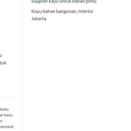
Supplier kayu untuk bahan pintu
Kayu bahan bangunan
,
Interior
Jakarta
i
ntuk
 kayu
er kayu
,
er
comment