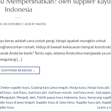
 Memperlihatkan? oleh supplier kayu
Indonesia
ED ON
OKTOBER 7, 2018
BY
RAISYA
yu keras adalah cara untuk pergi, tetapi apakah mungkin untuk
enghancurkan rumah, hidup di bawah kekacauan tempat konstruks
 anak Anda ke bank? Tentu saja, selama Anda bisa menjawab ya u
engulang […]
CONTINUE READING
→
Cirebon supplier kayu
,
Gudang kayu jawa tengah
,
Harga kayu
,
Harga kayu jati
,
beli kayu
,
Jual Kayu
,
Jual kayu jati
,
Jual kayu murah
,
Jual kayu oven
,
Jual papan
Mengubah
,
Menjadi
,
oleh
,
Pabrik papan kayu Indonesia
,
Saya
,
Semarang suppli
lier kayu di jawa tengah
,
Supplier kayu di Jawa timur
,
Supplier kayu jati
,
Suppli
plier kayu
Leave a 