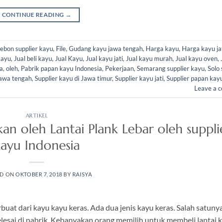
CONTINUE READING
→
rebon supplier kayu
,
File
,
Gudang kayu jawa tengah
,
Harga kayu
,
Harga kayu ja
kayu
,
Jual beli kayu
,
Jual Kayu
,
Jual kayu jati
,
Jual kayu murah
,
Jual kayu oven
,
a
,
oleh
,
Pabrik papan kayu Indonesia
,
Pekerjaan
,
Semarang supplier kayu
,
Solo 
jawa tengah
,
Supplier kayu di Jawa timur
,
Supplier kayu jati
,
Supplier papan kay
Leave a 
ARTIKEL
n oleh Lantai Plank Lebar oleh suppli
ayu Indonesia
ED ON
OKTOBER 7, 2018
BY
RAISYA
rbuat dari kayu kayu keras. Ada dua jenis kayu keras. Salah satuny
selesai di pabrik. Kebanyakan orang memilih untuk membeli lantai 