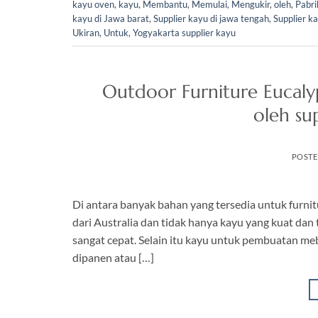
kayu oven
,
kayu
,
Membantu
,
Memulai
,
Mengukir
,
oleh
,
Pabri
kayu di Jawa barat
,
Supplier kayu di jawa tengah
,
Supplier k
Ukiran
,
Untuk
,
Yogyakarta supplier kayu
Outdoor Furniture Eucaly
oleh su
POST
Di antara banyak bahan yang tersedia untuk furnitu
dari Australia dan tidak hanya kayu yang kuat dan
sangat cepat. Selain itu kayu untuk pembuatan meb
dipanen atau […]