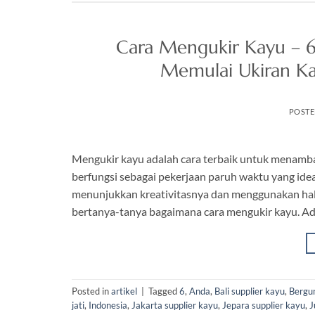
Cara Mengukir Kayu – 
Memulai Ukiran Ka
POST
Mengukir kayu adalah cara terbaik untuk menambah
berfungsi sebagai pekerjaan paruh waktu yang idea
menunjukkan kreativitasnya dan menggunakan ha
bertanya-tanya bagaimana cara mengukir kayu. Ad
Posted in
artikel
|
Tagged
6
,
Anda
,
Bali supplier kayu
,
Bergu
jati
,
Indonesia
,
Jakarta supplier kayu
,
Jepara supplier kayu
,
J