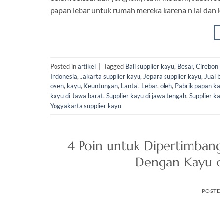
papan lebar untuk rumah mereka karena nilai dan
Posted in
artikel
|
Tagged
Bali supplier kayu
,
Besar
,
Cirebon 
Indonesia
,
Jakarta supplier kayu
,
Jepara supplier kayu
,
Jual 
oven
,
kayu
,
Keuntungan
,
Lantai
,
Lebar
,
oleh
,
Pabrik papan ka
kayu di Jawa barat
,
Supplier kayu di jawa tengah
,
Supplier k
Yogyakarta supplier kayu
4 Poin untuk Dipertimba
Dengan Kayu ol
POST