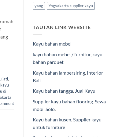
yang
Yogyakarta supplier kayu
g rumah
TAUTAN LINK WEBSITE
n
yang
Kayu bahan mebel
kayu bahan mebel / furnitur
,
kayu
bahan parquet
Kayu bahan lambersiring
,
Interior
 jati
,
Bali
 kayu
Kayu bahan tangga
,
Jual Kayu
u di
akarta
Supplier kayu bahan flooring
.
Sewa
comment
mobil Solo
.
Kayu bahan kusen
,
Supplier kayu
untuk furniture