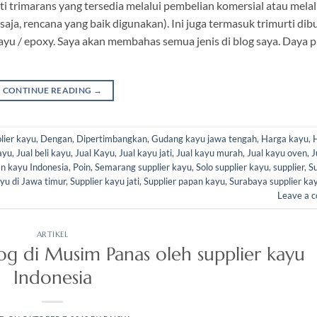
rarti trimarans yang tersedia melalui pembelian komersial atau melal
saja, rencana yang baik digunakan). Ini juga termasuk trimurti dib
yu / epoxy. Saya akan membahas semua jenis di blog saya. Daya p
CONTINUE READING
→
lier kayu
,
Dengan
,
Dipertimbangkan
,
Gudang kayu jawa tengah
,
Harga kayu
,
ayu
,
Jual beli kayu
,
Jual Kayu
,
Jual kayu jati
,
Jual kayu murah
,
Jual kayu oven
,
J
n kayu Indonesia
,
Poin
,
Semarang supplier kayu
,
Solo supplier kayu
,
supplier
,
Su
ayu di Jawa timur
,
Supplier kayu jati
,
Supplier papan kayu
,
Surabaya supplier ka
Leave a 
ARTIKEL
 Log di Musim Panas oleh supplier kayu
Indonesia