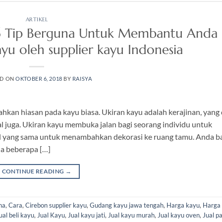
ARTIKEL
6 Tip Berguna Untuk Membantu Anda
yu oleh supplier kayu Indonesia
ED ON
OKTOBER 6, 2018
BY
RAISYA
kan hiasan pada kayu biasa. Ukiran kayu adalah kerajinan, yang
l juga. Ukiran kayu membuka jalan bagi seorang individu untuk
l yang sama untuk menambahkan dekorasi ke ruang tamu. Anda b
a beberapa […]
CONTINUE READING
→
na
,
Cara
,
Cirebon supplier kayu
,
Gudang kayu jawa tengah
,
Harga kayu
,
Harga
ual beli kayu
,
Jual Kayu
,
Jual kayu jati
,
Jual kayu murah
,
Jual kayu oven
,
Jual p