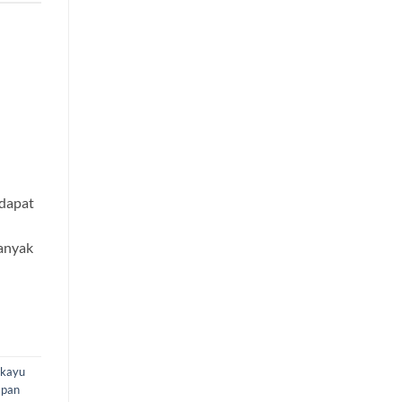
 dapat
anyak
 kayu
apan