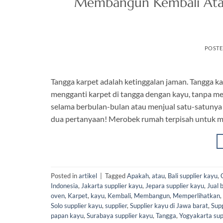
Membangun Kembali Atau
POST
Tangga karpet adalah ketinggalan jaman. Tangga ka
mengganti karpet di tangga dengan kayu, tanpa m
selama berbulan-bulan atau menjual satu-satunya
dua pertanyaan! Merobek rumah terpisah untuk m
Posted in
artikel
|
Tagged
Apakah
,
atau
,
Bali supplier kayu
,
Indonesia
,
Jakarta supplier kayu
,
Jepara supplier kayu
,
Jual 
oven
,
Karpet
,
kayu
,
Kembali
,
Membangun
,
Memperlihatkan
,
Solo supplier kayu
,
supplier
,
Supplier kayu di Jawa barat
,
Supp
papan kayu
,
Surabaya supplier kayu
,
Tangga
,
Yogyakarta sup