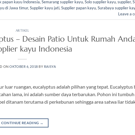
k papan kayu Indonesia
,
Semarang supplier kayu
,
Solo supplier kayu
,
supplier
,
S
ayu di Jawa timur
,
Supplier kayu jati
,
Supplier papan kayu
,
Surabaya supplier ka
Leave a 
ARTIKEL
ptus – Desain Patio Untuk Rumah And
pplier kayu Indonesia
ED ON
OKTOBER 6, 2018
BY
RAISYA
r luar ruangan, eucalyptus adalah pilihan yang tepat. Eucalyptus 
 tahan lama, ini adalah sumber daya terbarukan. Pohon ini tumbuh
el ditanam terutama di perkebunan sehingga area satwa liar tida
CONTINUE READING
→