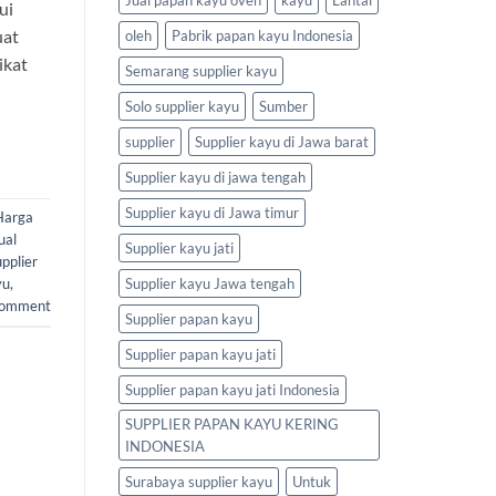
ui
uat
oleh
Pabrik papan kayu Indonesia
ikat
Semarang supplier kayu
Solo supplier kayu
Sumber
supplier
Supplier kayu di Jawa barat
Supplier kayu di jawa tengah
Supplier kayu di Jawa timur
Harga
ual
Supplier kayu jati
pplier
Supplier kayu Jawa tengah
yu
,
comment
Supplier papan kayu
Supplier papan kayu jati
Supplier papan kayu jati Indonesia
SUPPLIER PAPAN KAYU KERING
INDONESIA
Surabaya supplier kayu
Untuk