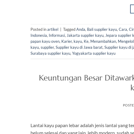
Posted in
artikel
|
Tagged
Anda
,
Bali supplier kayu
,
Cara
,
Ci
Indonesia
,
Informasi
,
Jakarta supplier kayu
,
Jepara supplier 
papan kayu oven
,
Karier
,
kayu
,
Ke
,
Menambahkan
,
Mengelol
kayu
,
supplier
,
Supplier kayu di Jawa barat
,
Supplier kayu di 
Surabaya supplier kayu
,
Yogyakarta supplier kayu
Keuntungan Besar Ditawarka
k
POST
Lantai kayu papan lebar adalah jenis lantai yang te
belum selesai dan yang lain, lebih modern, sudah 