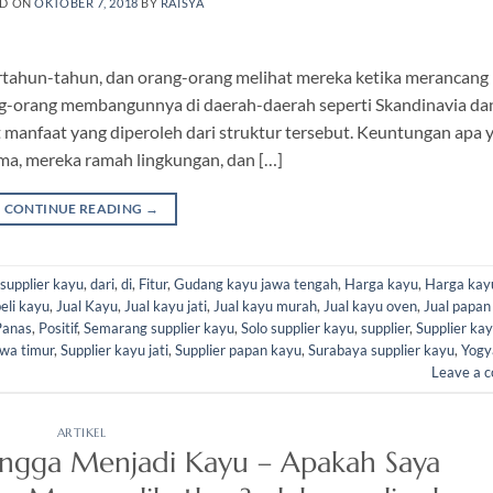
ED ON
OKTOBER 7, 2018
BY
RAISYA
ertahun-tahun, dan orang-orang melihat mereka ketika merancan
ang-orang membangunnya di daerah-daerah seperti Skandinavia da
t manfaat yang diperoleh dari struktur tersebut. Keuntungan apa 
ma, mereka ramah lingkungan, dan […]
CONTINUE READING
→
supplier kayu
,
dari
,
di
,
Fitur
,
Gudang kayu jawa tengah
,
Harga kayu
,
Harga kayu
beli kayu
,
Jual Kayu
,
Jual kayu jati
,
Jual kayu murah
,
Jual kayu oven
,
Jual papan
Panas
,
Positif
,
Semarang supplier kayu
,
Solo supplier kayu
,
supplier
,
Supplier kay
awa timur
,
Supplier kayu jati
,
Supplier papan kayu
,
Surabaya supplier kayu
,
Yogy
Leave a 
ARTIKEL
ngga Menjadi Kayu – Apakah Saya