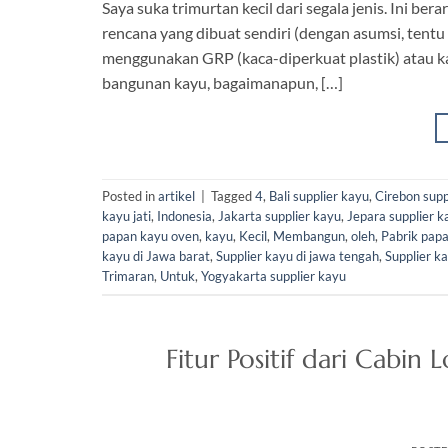
Saya suka trimurtan kecil dari segala jenis. Ini be
rencana yang dibuat sendiri (dengan asumsi, tentu 
menggunakan GRP (kaca-diperkuat plastik) atau ka
bangunan kayu, bagaimanapun, […]
Posted in
artikel
|
Tagged
4
,
Bali supplier kayu
,
Cirebon supp
kayu jati
,
Indonesia
,
Jakarta supplier kayu
,
Jepara supplier k
papan kayu oven
,
kayu
,
Kecil
,
Membangun
,
oleh
,
Pabrik papa
kayu di Jawa barat
,
Supplier kayu di jawa tengah
,
Supplier k
Trimaran
,
Untuk
,
Yogyakarta supplier kayu
Fitur Positif dari Cabin