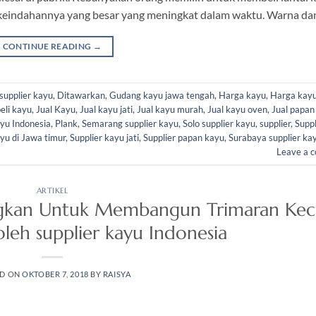
 keindahannya yang besar yang meningkat dalam waktu. Warna da
CONTINUE READING
→
supplier kayu
,
Ditawarkan
,
Gudang kayu jawa tengah
,
Harga kayu
,
Harga kayu 
beli kayu
,
Jual Kayu
,
Jual kayu jati
,
Jual kayu murah
,
Jual kayu oven
,
Jual papan
yu Indonesia
,
Plank
,
Semarang supplier kayu
,
Solo supplier kayu
,
supplier
,
Suppl
ayu di Jawa timur
,
Supplier kayu jati
,
Supplier papan kayu
,
Surabaya supplier ka
Leave a 
ARTIKEL
ngkan Untuk Membangun Trimaran Keci
eh supplier kayu Indonesia
ED ON
OKTOBER 7, 2018
BY
RAISYA