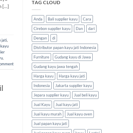
TAG CLOUD
n […]
Anda
Bali supplier kayu
Cara
Cirebon supplier kayu
Dan
dari
Dengan
di
jati
,
 kayu
Distributor papan kayu jati Indonesia
ier
Furniture
Gudang kayu di Jawa
yu
,
comment
Gudang kayu jawa tengah
Harga kayu
Harga kayu jati
Indonesia
Jakarta supplier kayu
l
Jepara supplier kayu
Jual beli kayu
Jual Kayu
Jual kayu jati
Jual kayu murah
Jual kayu oven
Jual papan kayu jati
Jual papan kayu oven
kayu
Lantai