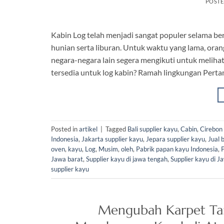
POST
Kabin Log telah menjadi sangat populer selama b
hunian serta liburan. Untuk waktu yang lama, or
negara-negara lain segera mengikuti untuk meliha
tersedia untuk log kabin? Ramah lingkungan Perta
Posted in
artikel
|
Tagged
Bali supplier kayu
,
Cabin
,
Cirebon 
Indonesia
,
Jakarta supplier kayu
,
Jepara supplier kayu
,
Jual 
oven
,
kayu
,
Log
,
Musim
,
oleh
,
Pabrik papan kayu Indonesia
,
Jawa barat
,
Supplier kayu di jawa tengah
,
Supplier kayu di J
supplier kayu
Mengubah Karpet Ta