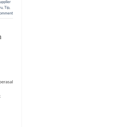
upplier
yu
,
Tip
,
comment
a
berasal
k