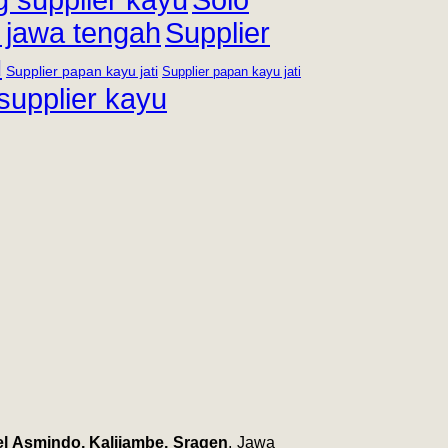
i jawa tengah
Supplier
u
Supplier papan kayu jati
Supplier papan kayu jati
supplier kayu
l Asmindo, Kalijambe, Sragen
, Jawa