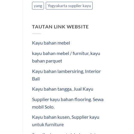
yang
Yogyakarta supplier kayu
TAUTAN LINK WEBSITE
Kayu bahan mebel
kayu bahan mebel / furnitur
,
kayu
bahan parquet
Kayu bahan lambersiring
,
Interior
Bali
Kayu bahan tangga
,
Jual Kayu
Supplier kayu bahan flooring
.
Sewa
mobil Solo
.
Kayu bahan kusen
,
Supplier kayu
untuk furniture