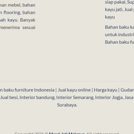
siap pakai
,
Sup
han mebel,
bahan
kayu jati
,
Jual
n flooring
, bahan
kayu
ah kayu
. Banyak
Bahan baku k
 menerima sesuai
untuk industr
Bahan baku fu
n baku furniture Indonesia
|
Jual kayu online
|
Harga kayu
|
Gudan
Jual besi
,
Interior bandung
,
Interior Semarang
,
Interior Jogja
,
Jasa
Surabaya
.
Copyright 2026 ©
Margi Jati Makmur
. All right reserved.