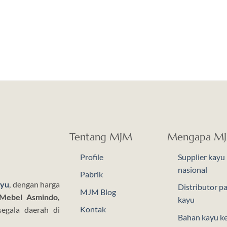
Tentang MJM
Mengapa M
Profile
Supplier kayu
nasional
Pabrik
ayu
, dengan harga
Distributor p
MJM Blog
 Mebel Asmindo,
kayu
Kontak
egala daerah di
Bahan kayu ke