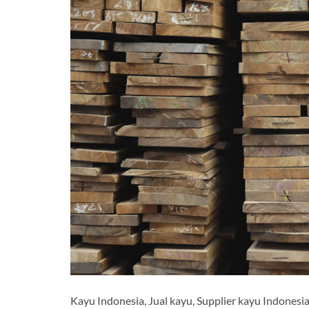
Kayu Indonesia, Jual kayu, Supplier kayu Indonesia