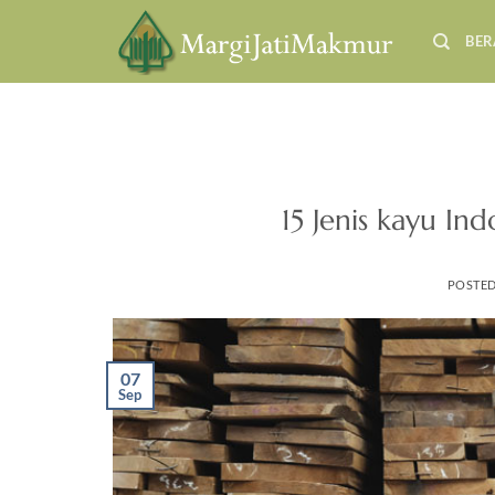
Skip
to
BE
content
15 Jenis kayu In
POSTE
07
Sep