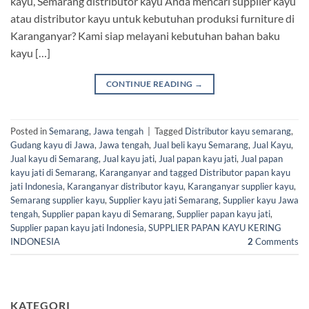
kayu, Semarang distributor kayu Anda mencari supplier kayu
atau distributor kayu untuk kebutuhan produksi furniture di
Karanganyar? Kami siap melayani kebutuhan bahan baku
kayu […]
CONTINUE READING
→
Posted in
Semarang
,
Jawa tengah
|
Tagged
Distributor kayu semarang
,
Gudang kayu di Jawa
,
Jawa tengah
,
Jual beli kayu Semarang
,
Jual Kayu
,
Jual kayu di Semarang
,
Jual kayu jati
,
Jual papan kayu jati
,
Jual papan
kayu jati di Semarang
,
Karanganyar and tagged Distributor papan kayu
jati Indonesia
,
Karanganyar distributor kayu
,
Karanganyar supplier kayu
,
Semarang supplier kayu
,
Supplier kayu jati Semarang
,
Supplier kayu Jawa
tengah
,
Supplier papan kayu di Semarang
,
Supplier papan kayu jati
,
Supplier papan kayu jati Indonesia
,
SUPPLIER PAPAN KAYU KERING
INDONESIA
2
Comments
KATEGORI